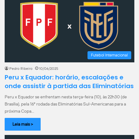
Futebol Internacional
Pedro Ribeiro
10/06/2025
Peru x Equador: horário, escalações e
onde assistir à partida das Eliminatórias
Peru x Equador se enfrentam nesta terça-feira (10), às 22h30 (de
Brasília), pela 16ª rodada das Eliminatórias Sul-Americanas para a
próxima Copa…
Leia mais >