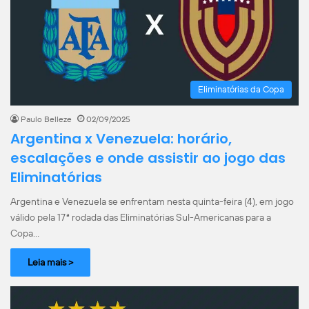
Eliminatórias da Copa
Paulo Belleze
02/09/2025
Argentina x Venezuela: horário,
escalações e onde assistir ao jogo das
Eliminatórias
Argentina e Venezuela se enfrentam nesta quinta-feira (4), em jogo
válido pela 17ª rodada das Eliminatórias Sul-Americanas para a
Copa…
Leia mais >