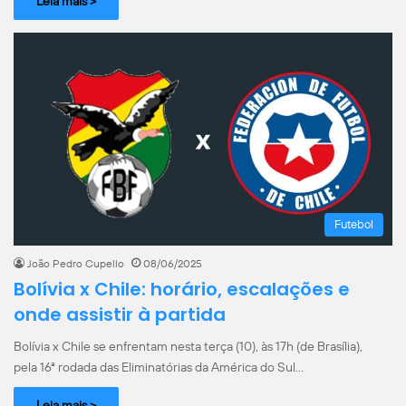
Leia mais >
Futebol
João Pedro Cupello
08/06/2025
Bolívia x Chile: horário, escalações e
onde assistir à partida
Bolívia x Chile se enfrentam nesta terça (10), às 17h (de Brasília),
pela 16ª rodada das Eliminatórias da América do Sul…
Leia mais >