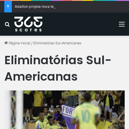
Adailton projeta nova temporada pelo Yokohama FC após ultrapassar 100 gols no Japão
Buscar
M
Página inicial
/
Eliminatórias Sul-Americanas
Eliminatórias Sul-
Americanas