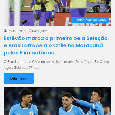
Eliminatórias da Copa
Paulo Belleze
04/09/2025
Estêvão marca o primeiro pela Seleção,
e Brasil atropela o Chile no Maracanã
pelas Eliminatórias
O Brasil venceu o Chile na noite desta quinta-feira (4) por 3 a 0, em
jogo válido pela 17ª e…
Leia mais >