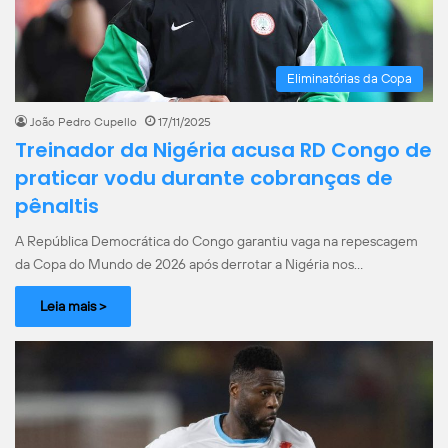
Eliminatórias da Copa
João Pedro Cupello
17/11/2025
Treinador da Nigéria acusa RD Congo de
praticar vodu durante cobranças de
pênaltis
A República Democrática do Congo garantiu vaga na repescagem
da Copa do Mundo de 2026 após derrotar a Nigéria nos…
Leia mais >