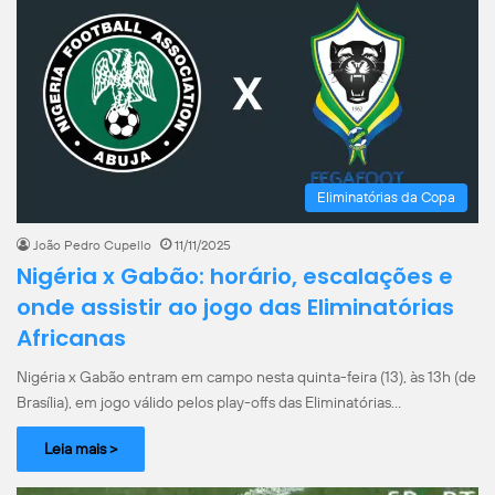
Eliminatórias da Copa
João Pedro Cupello
11/11/2025
Nigéria x Gabão: horário, escalações e
onde assistir ao jogo das Eliminatórias
Africanas
Nigéria x Gabão entram em campo nesta quinta-feira (13), às 13h (de
Brasília), em jogo válido pelos play-offs das Eliminatórias…
Leia mais >