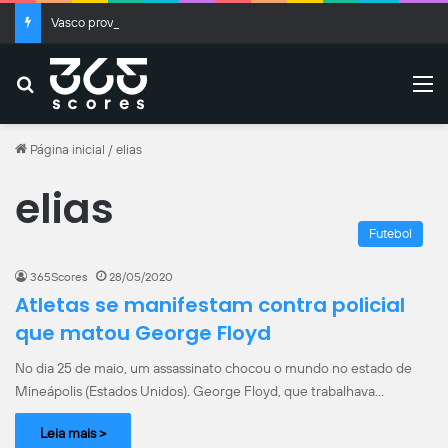
Vasco provoca Fluminense após classificação na Copa do Brasil; veja
Buscar
M
Página inicial
/
elias
elias
Futebol
365Scores
28/05/2020
Atletas se manifestam contra policial
que matou George Floyd
No dia 25 de maio, um assassinato chocou o mundo no estado de
Mineápolis (Estados Unidos). George Floyd, que trabalhava…
Leia mais >