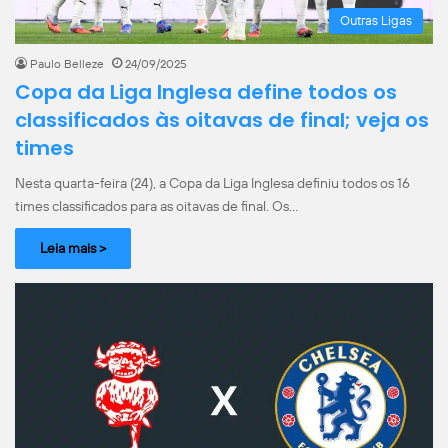
Outras Ligas
Paulo Belleze
24/09/2025
Copa da Liga Inglesa define todos os
classificados às oitavas de final; veja os
times
Nesta quarta-feira (24), a Copa da Liga Inglesa definiu todos os 16
times classificados para as oitavas de final. Os…
Leia mais >