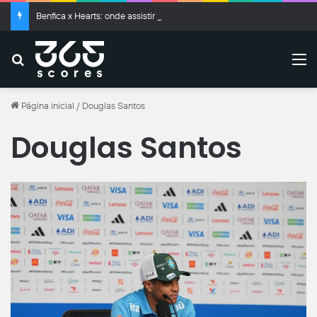
Benfica x Hearts: onde assistir ao vivo, horário e prováveis escalações
Buscar
M
Página inicial
/
Douglas Santos
Douglas Santos