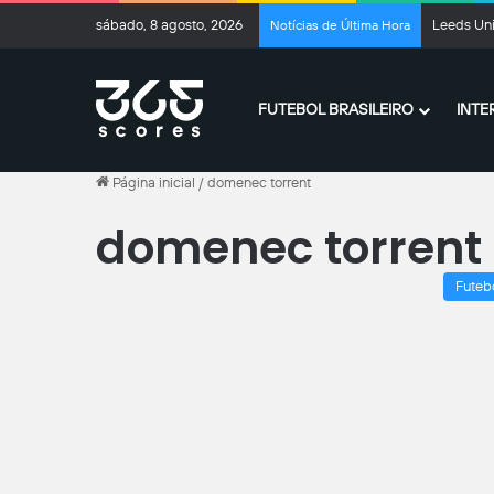
sábado, 8 agosto, 2026
Leeds Uni
Notícias de Última Hora
FUTEBOL BRASILEIRO
INTE
Página inicial
/
domenec torrent
domenec torrent
Futeb