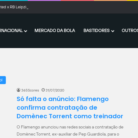
ted x RB Leipzig: onde assistir ao vivo, horário e prováveis escalações
RNACIONAL
MERCADO DA BOLA
BASTIDORES
OUTROS
ol
365Scores
31/07/2020
Só falta o anúncio: Flamengo
confirma contratação de
Domènec Torrent como treinador
O Flamengo anunciou nas redes sociais a contratação de
Domènec Torrent, ex-auxiliar de Pep Guardiola, para o