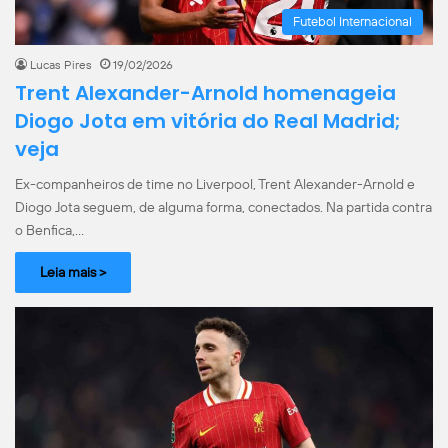
Futebol Internacional
Lucas Pires
19/02/2026
Trent Alexander-Arnold homenageia
Diogo Jota em vitória do Real Madrid;
veja
Ex-companheiros de time no Liverpool, Trent Alexander-Arnold e
Diogo Jota seguem, de alguma forma, conectados. Na partida contra
o Benfica,…
Leia mais >