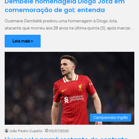
Dembélé homenageia Diogo Jota em
comemoração de gol; entenda
Ousmane Dembélé prestou uma homenagem à Diogo Jota,
atacante que morreu aos 28 anos na última quinta (3), após marcar…
Leia mais >
Campeonato Inglês
João Pedro Cupello
05/07/2025