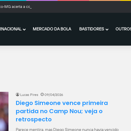
ico-MG acerta a contratação por empréstimo de Kevin Castaño, do River Plate
RNACIONAL
MERCADO DA BOLA
BASTIDORES
OUTROS
Lucas Pires
09/04/2026
Diego Simeone vence primeira
partida no Camp Nou; veja o
retrospecto
Parece mentira, mas Diego Simeone nunca havia vencido