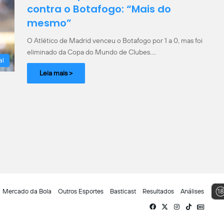
contra o Botafogo: “Mais do
mesmo”
O Atlético de Madrid venceu o Botafogo por 1 a 0, mas foi
eliminado da Copa do Mundo de Clubes.…
al
Leia mais >
Mercado da Bola
Outros Esportes
Basticast
Resultados
Análises
Facebook
X
Instagram
TikTok
Siga-
nos