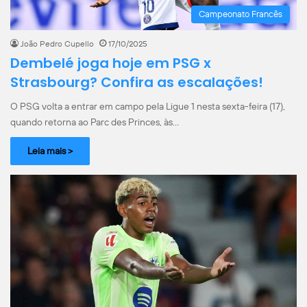
Campeonato Francês
João Pedro Cupello
17/10/2025
Dembelé joga hoje em PSG x
Strasbourg? Confira as escalações!
O PSG volta a entrar em campo pela Ligue 1 nesta sexta-feira (17),
quando retorna ao Parc des Princes, às…
Leia mais >