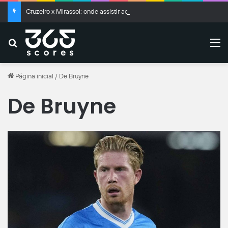
Cruzeiro x Mirassol: onde assistir ao vivo, horário e escalações
Buscar
M
Página inicial
/
De Bruyne
De Bruyne