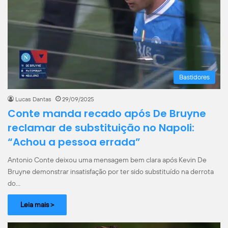
Bastidores
Lucas Dantas
29/09/2025
Conte manda recado após De Bruyne
reclamar de substituição no Napoli:
“Achou a pessoa errada”
Antonio Conte deixou uma mensagem bem clara após Kevin De
Bruyne demonstrar insatisfação por ter sido substituído na derrota
do…
Leia mais >