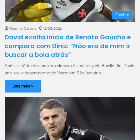
Futebol
Rodrigo Calvino
12/03/2026
David exalta início de Renato Gaúcho e
compara com Diniz: “Não era de mim ir
buscar a bola atrás”
Após a vitória de virada em cima do Palmeiras pelo Brasileirão, David
analisou o desempenho do Vasco em São Januário…
Leia mais >