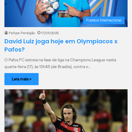
Futebol Internacional
Fellipe Perdigão
17/09/2025
David Luiz joga hoje em Olympiacos x
Pafos?
O Pafos FC estreia na fase de liga na Champions League nesta
quarta-feira (17), às 13h45 (de Brasília), contra o…
Leia mais >