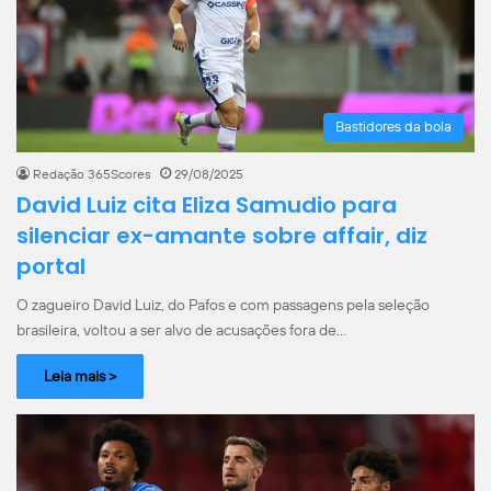
Bastidores da bola
Redação 365Scores
29/08/2025
David Luiz cita Eliza Samudio para
silenciar ex-amante sobre affair, diz
portal
O zagueiro David Luiz, do Pafos e com passagens pela seleção
brasileira, voltou a ser alvo de acusações fora de…
Leia mais >