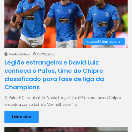
Futebol Internacional
Paulo Belleze
28/08/2025
Legião estrangeira e David Luiz:
conheça o Pafos, time do Chipre
classificado para fase de liga da
Champions
O Pafos FC fez história. Nesta terça-feira (26), a equipe do Chipre
empatou com o Estrela Vermelha em 1 a…
Leia mais >