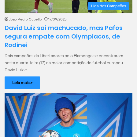
Liga dos Campeões
João Pedro Cupello
17/09/2025
David Luiz sai machucado, mas Pafos
segura empate com Olympiacos, de
Rodinei
Dois campeões da Libertadores pelo Flamengo se encontraram
nesta quarta-feira (17) na maior competição do futebol europeu.
David Luiz e…
Leia mais >