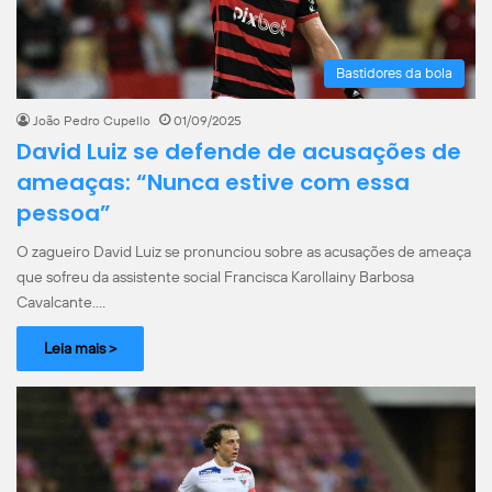
Bastidores da bola
João Pedro Cupello
01/09/2025
David Luiz se defende de acusações de
ameaças: “Nunca estive com essa
pessoa”
O zagueiro David Luiz se pronunciou sobre as acusações de ameaça
que sofreu da assistente social Francisca Karollainy Barbosa
Cavalcante.…
Leia mais >