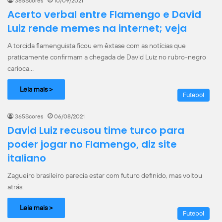
365Scores
10/09/2021
Acerto verbal entre Flamengo e David
Luiz rende memes na internet; veja
A torcida flamenguista ficou em êxtase com as notícias que
praticamente confirmam a chegada de David Luiz no rubro-negro
carioca…
Leia mais >
Futebol
365Scores
06/08/2021
David Luiz recusou time turco para
poder jogar no Flamengo, diz site
italiano
Zagueiro brasileiro parecia estar com futuro definido, mas voltou
atrás.
Leia mais >
Futebol