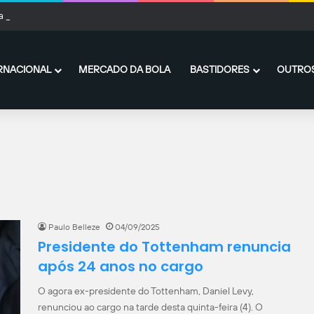
a Champions League: Complete a escalação das finais históricas
RNACIONAL
MERCADO DA BOLA
BASTIDORES
OUTROS
Paulo Belleze
04/09/2025
Presidente do Tottenham renuncia
após 24 anos no cargo
O agora ex-presidente do Tottenham, Daniel Levy,
renunciou ao cargo na tarde desta quinta-feira (4). O