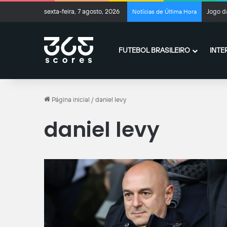
sexta-feira, 7 agosto, 2026
Jogo d
Notícias de Última Hora
FUTEBOL BRASILEIRO
INTE
Página inicial
/
daniel levy
daniel levy