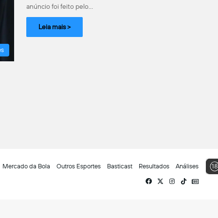
anúncio foi feito pelo…
Leia mais >
es
Mercado da Bola
Outros Esportes
Basticast
Resultados
Análises
Facebook
X
Instagram
TikTok
Siga-
nos