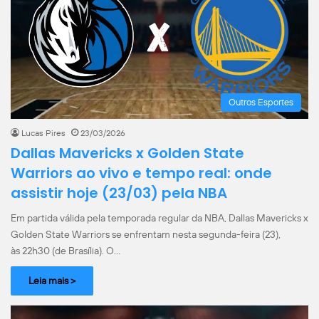
Outros Esportes
Lucas Pires
23/03/2026
Dallas Mavericks x Golden State
Warriors ao vivo e tempo real: onde
assistir hoje (23/03) pela NBA
Em partida válida pela temporada regular da NBA, Dallas Mavericks x
Golden State Warriors se enfrentam nesta segunda-feira (23),
às 22h30 (de Brasília). O…
Leia mais >