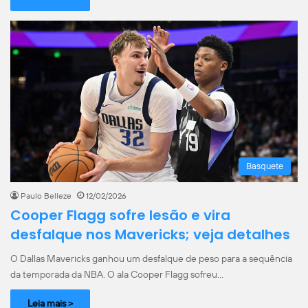
Basquete
Paulo Belleze
12/02/2026
Cooper Flagg sofre lesão e vira
desfalque nos Mavericks; veja detalhes
O Dallas Mavericks ganhou um desfalque de peso para a sequência
da temporada da NBA. O ala Cooper Flagg sofreu…
Leia mais >