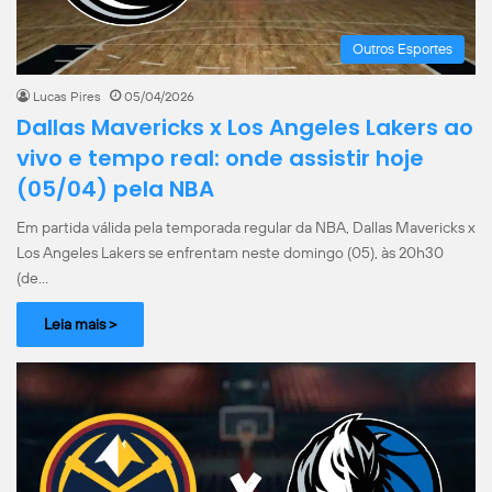
Outros Esportes
Lucas Pires
05/04/2026
Dallas Mavericks x Los Angeles Lakers ao
vivo e tempo real: onde assistir hoje
(05/04) pela NBA
Em partida válida pela temporada regular da NBA, Dallas Mavericks x
Los Angeles Lakers se enfrentam neste domingo (05), às 20h30
(de…
Leia mais >