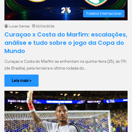
Futebol Internacional
Lucas Dantas
23/06/2026
Curaçao x Costa do Marfim: escalações,
análise e tudo sobre o jogo da Copa do
Mundo
Curaçao e Costa do Marfim se enfrentam na quinta-feira (25), às 17h
(de Brasília), pela terceira e última rodada do…
Leia mais >