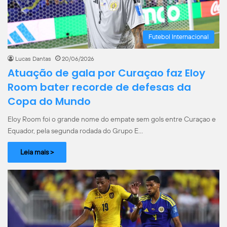
Futebol Internacional
Lucas Dantas
20/06/2026
Atuação de gala por Curaçao faz Eloy
Room bater recorde de defesas da
Copa do Mundo
Eloy Room foi o grande nome do empate sem gols entre Curaçao e
Equador, pela segunda rodada do Grupo E…
Leia mais >