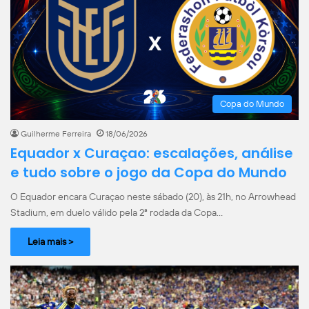
Copa do Mundo
Guilherme Ferreira
18/06/2026
Equador x Curaçao: escalações, análise
e tudo sobre o jogo da Copa do Mundo
O Equador encara Curaçao neste sábado (20), às 21h, no Arrowhead
Stadium, em duelo válido pela 2ª rodada da Copa…
Leia mais >