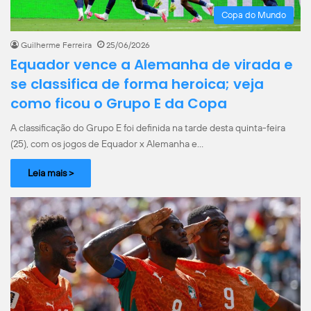
Copa do Mundo
Guilherme Ferreira
25/06/2026
Equador vence a Alemanha de virada e
se classifica de forma heroica; veja
como ficou o Grupo E da Copa
A classificação do Grupo E foi definida na tarde desta quinta-feira
(25), com os jogos de Equador x Alemanha e…
Leia mais >