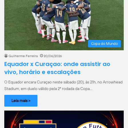
Copa do Mundo
Guilherme Ferreira
20/06/2026
Equador x Curaçao: onde assistir ao
vivo, horário e escalações
O Equador encara Curaçao neste sábado (20), às 21h, no Arrowhead
Stadium, em duelo válido pela 2ª rodada da Copa…
Leia mais >