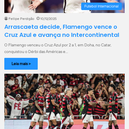
Futebol Internacional
Fellipe Perdigão
10/12/2025
Arrascaeta decide, Flamengo vence o
Cruz Azul e avança no Intercontinental
O Flamengo venceu o Cruz Azul por 2 a 1, em Doha, no Catar,
conquistou o Dérbi das Américas e…
Leia mais >