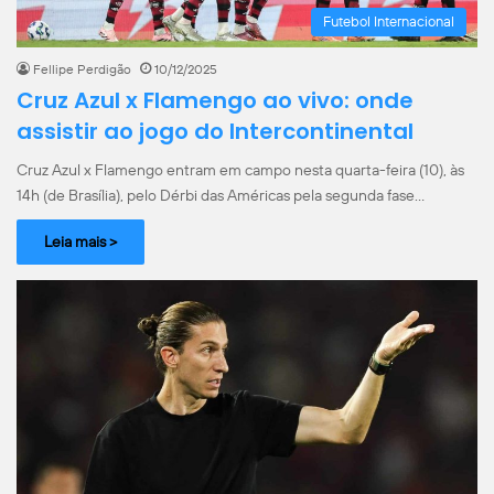
Futebol Internacional
Fellipe Perdigão
10/12/2025
Cruz Azul x Flamengo ao vivo: onde
assistir ao jogo do Intercontinental
Cruz Azul x Flamengo entram em campo nesta quarta-feira (10), às
14h (de Brasília), pelo Dérbi das Américas pela segunda fase…
Leia mais >