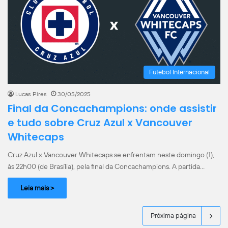
Futebol Internacional
Lucas Pires
30/05/2025
Final da Concachampions: onde assistir
e tudo sobre Cruz Azul x Vancouver
Whitecaps
Cruz Azul x Vancouver Whitecaps se enfrentam neste domingo (1),
às 22h00 (de Brasília), pela final da Concachampions. A partida…
Leia mais >
Próxima página