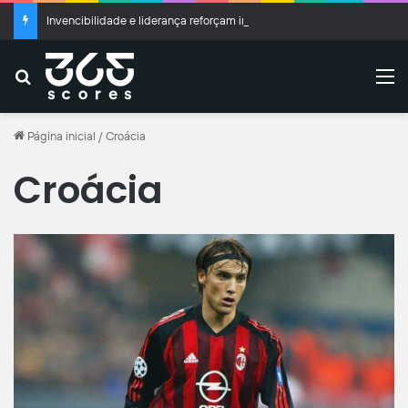
Invencibilidade e liderança reforçam importância de Marcelo Hermes no Criciúma
Buscar
M
Página inicial
/
Croácia
Croácia