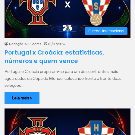
Futebol Internacional
Redação 365Scores
01/07/2026
Portugal x Croácia: estatísticas,
números e quem vence
Portugal e Croácia preparam-se para um dos confrontos mais
aguardados da Copa do Mundo, colocando frente a frente duas
seleções…
Leia mais >