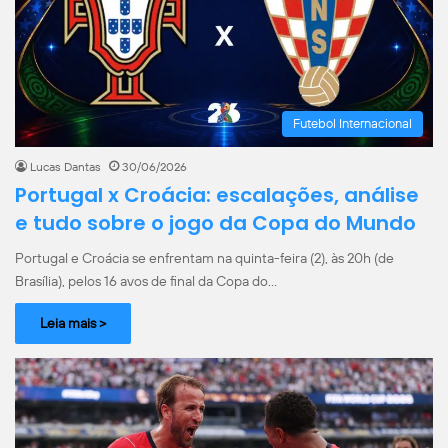
Futebol Internacional
Lucas Dantas
30/06/2026
Portugal x Croácia: escalações, análise
e tudo sobre o jogo da Copa do Mundo
Portugal e Croácia se enfrentam na quinta-feira (2), às 20h (de
Brasília), pelos 16 avos de final da Copa do…
Leia mais >