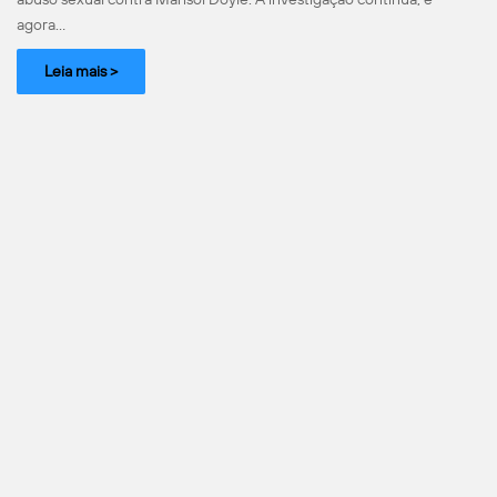
agora…
Leia mais >