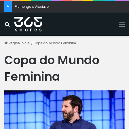
Flamengo x Vitória: escalações, análise e tudo sobre o jogo do Brasileirão
Buscar
M
Página inicial
/
Copa do Mundo Feminina
Copa do Mundo
Feminina