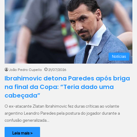
Notícias
João Pedro Cupello
21/07/2026
Ibrahimovic detona Paredes após briga
na final da Copa: “Teria dado uma
cabeçada”
O ex-atacante Zlatan Ibrahimovic fez duras críticas ao volante
argentino Leandro Paredes pela postura do jogador durante a
confusão generalizada…
Leia mais >