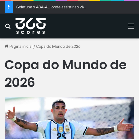
Goiatuba x ASA-AL: onde assistir ao vivo, horário e prováveis escalações
Buscar
M
Página inicial
/
Copa do Mundo de 2026
Copa do Mundo de
2026