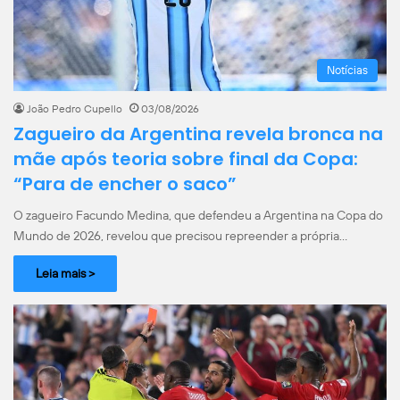
Notícias
João Pedro Cupello
03/08/2026
Zagueiro da Argentina revela bronca na
mãe após teoria sobre final da Copa:
“Para de encher o saco”
O zagueiro Facundo Medina, que defendeu a Argentina na Copa do
Mundo de 2026, revelou que precisou repreender a própria…
Leia mais >