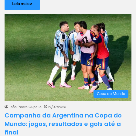
Leia mais >
Copa do Mundo
João Pedro Cupello
19/07/2026
Campanha da Argentina na Copa do
Mundo: jogos, resultados e gols até a
final