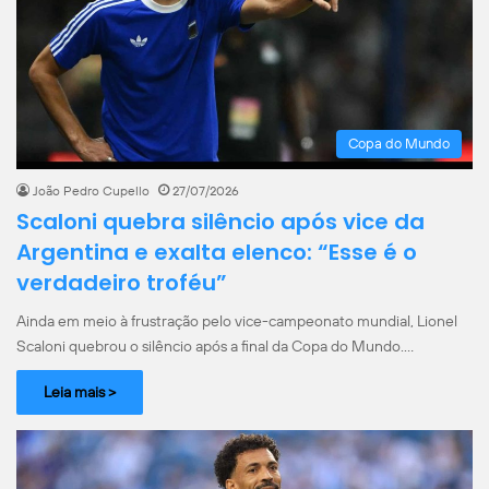
Copa do Mundo
João Pedro Cupello
27/07/2026
Scaloni quebra silêncio após vice da
Argentina e exalta elenco: “Esse é o
verdadeiro troféu”
Ainda em meio à frustração pelo vice-campeonato mundial, Lionel
Scaloni quebrou o silêncio após a final da Copa do Mundo.…
Leia mais >