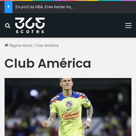
Ex-pivô da NBA, Enes Kanter ironiza e ‘se declara’ para o Draft da WNBA
Buscar
M
Página inicial
/
Club América
Club América