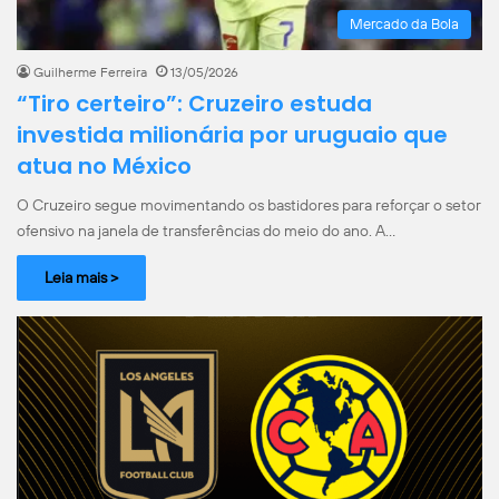
Mercado da Bola
Guilherme Ferreira
13/05/2026
“Tiro certeiro”: Cruzeiro estuda
investida milionária por uruguaio que
atua no México
O Cruzeiro segue movimentando os bastidores para reforçar o setor
ofensivo na janela de transferências do meio do ano. A…
Leia mais >