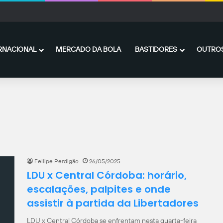
es com o Peñarol chegam ao fim, e De La Cruz fica no Flamengo
RNACIONAL
MERCADO DA BOLA
BASTIDORES
OUTROS
Fellipe Perdigão
26/05/2025
LDU x Central Córdoba: horário,
escalações, palpites e onde
assistir à partida da Libertadores
LDU x Central Córdoba se enfrentam nesta quarta-feira