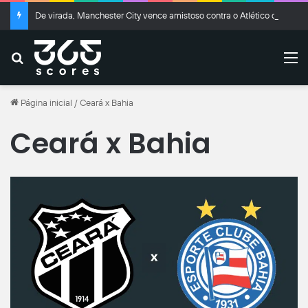
De virada, Manchester City vence amistoso contra o Atlético de Madrid
Buscar
M
Página inicial
/
Ceará x Bahia
Ceará x Bahia