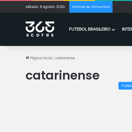
sábado, 8 agosto, 2026
Lionel Me
Notícias de Última Hora
FUTEBOL BRASILEIRO
INTE
Página inicial
/
catarinense
catarinense
Futeb