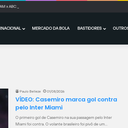
AM x ABC: onde assistir ao vivo, horário e prováveis escalações
RNACIONAL
MERCADO DA BOLA
BASTIDORES
OUTROS
Paulo Belleze
01/08/2026
VÍDEO: Casemiro marca gol contra
pelo Inter Miami
O primeiro gol de Casemiro na sua passagem pelo Inter
Miami foi contra. O volante brasileiro foi pivô de um…