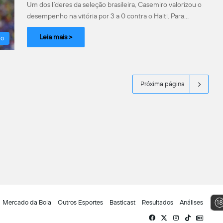
Um dos líderes da seleção brasileira, Casemiro valorizou o
desempenho na vitória por 3 a 0 contra o Haiti. Para…
Leia mais >
ão
Próxima página
Mercado da Bola
Outros Esportes
Basticast
Resultados
Análises
Facebook
X
Instagram
TikTok
Siga-