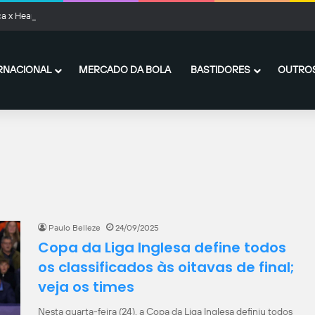
ca x Hearts: onde assistir ao vivo, horário e prováveis escalações
RNACIONAL
MERCADO DA BOLA
BASTIDORES
OUTROS
Paulo Belleze
24/09/2025
Copa da Liga Inglesa define todos
os classificados às oitavas de final;
veja os times
Nesta quarta-feira (24), a Copa da Liga Inglesa definiu todos