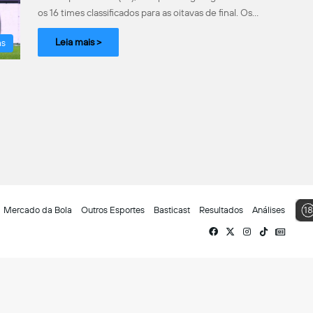
os 16 times classificados para as oitavas de final. Os…
Leia mais >
as
Mercado da Bola
Outros Esportes
Basticast
Resultados
Análises
Facebook
X
Instagram
TikTok
Siga-
nos