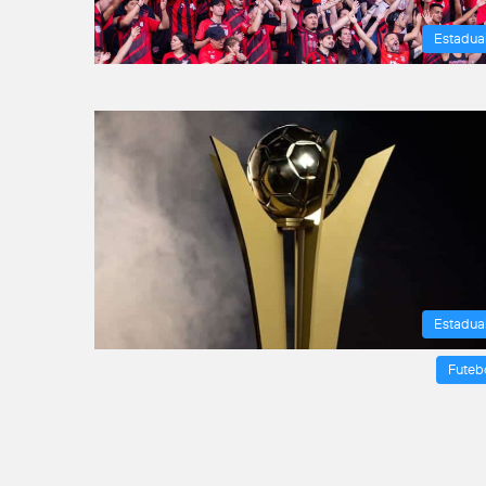
Estadua
Estadua
Futeb