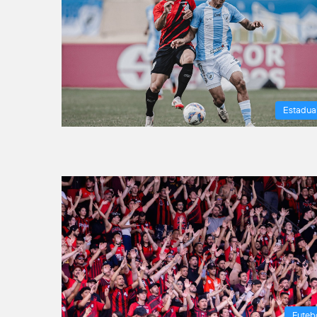
Estadua
Futeb