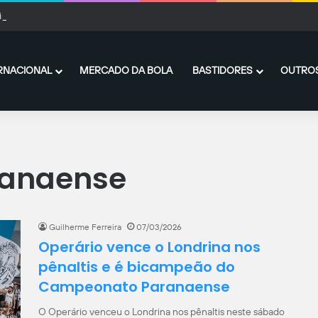
inthians, Matheus Davó vive grande fase em Israel e inicia temporada com méd
RNACIONAL
MERCADO DA BOLA
BASTIDORES
OUTROS
anaense
Guilherme Ferreira
07/03/2026
Operário vence o Londrina nos
pênaltis e é bicampeão do
Campeonato Paranaense
O Operário venceu o Londrina nos pênaltis neste sábado