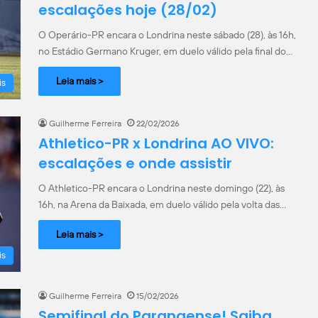
escalações hoje (28/02)
O Operário-PR encara o Londrina neste sábado (28), às 16h,
no Estádio Germano Kruger, em duelo válido pela final do…
Leia mais >
is
Guilherme Ferreira
22/02/2026
Athletico-PR x Londrina AO VIVO:
escalações e onde assistir
O Athletico-PR encara o Londrina neste domingo (22), às
16h, na Arena da Baixada, em duelo válido pela volta das…
Leia mais >
is
Guilherme Ferreira
15/02/2026
Semifinal do Paranaense! Saiba