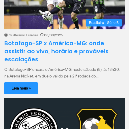
Brasileiro - Série B
Guilherme Ferreira
08/08/2026
Botafogo-SP x América-MG: onde
assistir ao vivo, horário e prováveis
escalações
O Botafogo-SP encara o América-MG neste sábado (8), às 18h30,
na Arena NicNet, em duelo válido pela 21ª rodada do…
Leia mais >