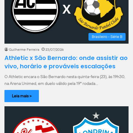
Brasileiro - Série B
Guilherme Ferreira
23/07/2026
Athletic x São Bernardo: onde assistir ao
vivo, horário e prováveis escalações
O Athletic encara o São Bernardo nesta quinta-feira (23), às 19h30,
na Arena Unimed, em duelo válido pela 19ª rodada…
Leia mais >