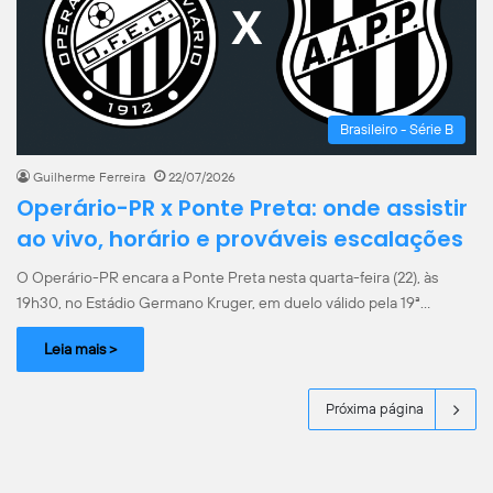
Brasileiro - Série B
Guilherme Ferreira
22/07/2026
Operário-PR x Ponte Preta: onde assistir
ao vivo, horário e prováveis escalações
O Operário-PR encara a Ponte Preta nesta quarta-feira (22), às
19h30, no Estádio Germano Kruger, em duelo válido pela 19ª…
Leia mais >
Próxima página