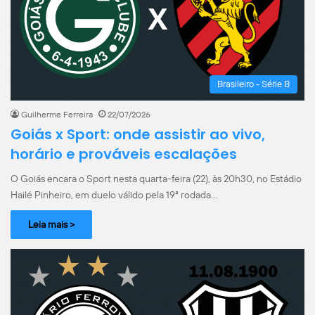
Brasileiro - Série B
Guilherme Ferreira
22/07/2026
Goiás x Sport: onde assistir ao vivo,
horário e prováveis escalações
O Goiás encara o Sport nesta quarta-feira (22), às 20h30, no Estádio
Hailé Pinheiro, em duelo válido pela 19ª rodada…
Leia mais >