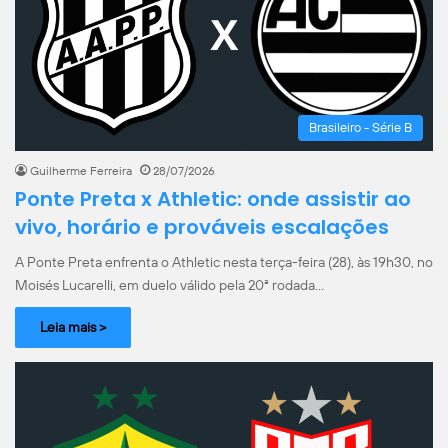
Brasileiro - Série B
Guilherme Ferreira
28/07/2026
Ponte Preta x Athletic: onde assistir ao
vivo, horário e prováveis escalações
A Ponte Preta enfrenta o Athletic nesta terça-feira (28), às 19h30, no
Moisés Lucarelli, em duelo válido pela 20ª rodada…
Leia mais >