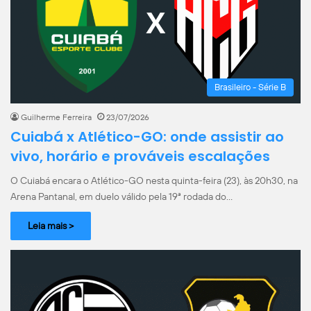
Brasileiro - Série B
Guilherme Ferreira
23/07/2026
Cuiabá x Atlético-GO: onde assistir ao
vivo, horário e prováveis escalações
O Cuiabá encara o Atlético-GO nesta quinta-feira (23), às 20h30, na
Arena Pantanal, em duelo válido pela 19ª rodada do…
Leia mais >