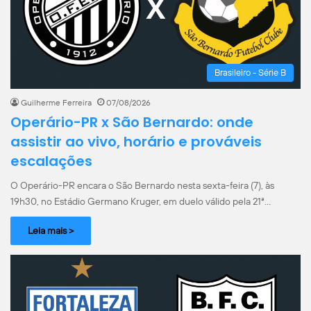
Brasileiro - Série B
Guilherme Ferreira
07/08/2026
Operário-PR x São Bernardo: onde
assistir ao vivo, horário e prováveis
escalações
O Operário-PR encara o São Bernardo nesta sexta-feira (7), às
19h30, no Estádio Germano Kruger, em duelo válido pela 21ª…
Leia mais >