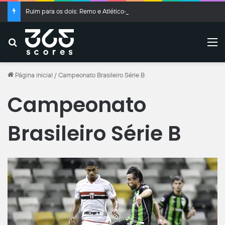
Ruim para os dois: Remo e Atlético-MG empatam no Mangueirão
Buscar
M
Página inicial
/
Campeonato Brasileiro Série B
Campeonato
Brasileiro Série B