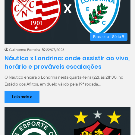
Brasileiro - Série B
Guilherme Ferreira
22/07/2026
Náutico x Londrina: onde assistir ao vivo,
horário e prováveis escalações
O Náutico encara o Londrina nesta quarta-feira (22), às 21h30, no
Estádio dos Aflitos, em duelo válido pela 19ª rodada…
Leia mais >