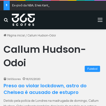
Ex-pivô da NBA, Enes Kanter ironiza e ‘se declara’ para o Draft da WNBA
Buscar
M
Página inicial
/
Callum Hudson-Odoi
Callum Hudson-
Odoi
Futebol
365Scores
18/05/2020
Preso ao violar lockdown, astro do
Chelsea é acusado de estupro
Detido pela polícia de Londres na madrugada de domingo, Callum