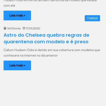
Hudson-Odoi enfrenta também denúncia da modelo que estava
com ele
Leia mais >
Futebol
365Scores
17/05/2020
Astro do Chelsea quebra regras de
quarentena com modelo e é preso
Callum Hudson-Odoi é detido em sua cobertura com modelos que
conhecera na internet no dia anterior
Leia mais >