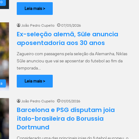
ão
Leia mais >
João Pedro Cupello
07/05/2026
Ex-seleção alemã, Süle anuncia
aposentadoria aos 30 anos
Zagueiro com passagens pela seleção da Alemanha, Niklas
Süle anunciou que vai se aposentar do futebol ao fim da
temporada…
Leia mais >
la
João Pedro Cupello
01/05/2026
Barcelona e PSG disputam joia
ítalo-brasileira do Borussia
Dortmund
Considerado uma das principais joias do futebol europeu, o