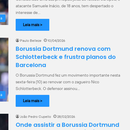
atacante Samuele Inácio, de 18 anos, tem despertado o
interesse de…
la
Leia mais >
Paulo Belleze
10/04/2026
Borussia Dortmund renova com
Schlotterbeck e frustra planos do
Barcelona
O Borussia Dortmund fez um movimento importante nesta
sexta-feira (10) ao renovar com o zagueiro Nico
Schlotterbeck. O defensor assinou…
la
Leia mais >
João Pedro Cupello
28/02/2026
Onde assistir a Borussia Dortmund