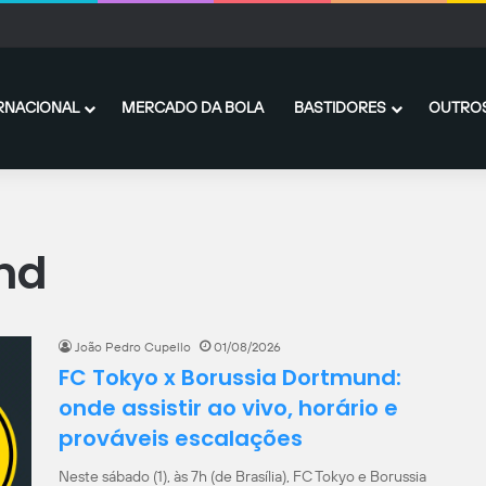
ton projeta nova temporada pelo Yokohama FC após ultrapassar 100 gols no Ja
RNACIONAL
MERCADO DA BOLA
BASTIDORES
OUTROS
nd
João Pedro Cupello
01/08/2026
FC Tokyo x Borussia Dortmund:
onde assistir ao vivo, horário e
prováveis escalações
Neste sábado (1), às 7h (de Brasília), FC Tokyo e Borussia