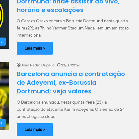
Dortmund: onde assistir ao vivo,
horário e escalações
O Cerezo Osaka encara o Borussia Dortmund nesta quarta-
feira (29), às 7h, no Yanmar Stadium Nagai, em um amistoso
internacional…
is
Leia mais >
João Pedro Cupello
23/07/2026
Barcelona anuncia a contratação
de Adeyemi, ex-Borussia
Dortmund; veja valores
O Barcelona anunciou, nesta quinta-feira (23), a
contratação do atacante Karim Adeyemi. O alemão de 24
anos chega ao clube…
la
Leia mais >