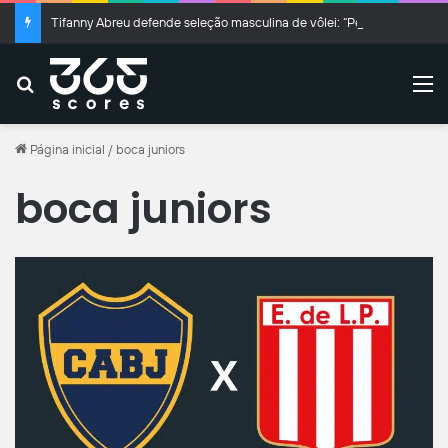
Tifanny Abreu defende seleção masculina de vôlei: “Pegando bagagem”
Buscar
M
Página inicial
/
boca juniors
boca juniors