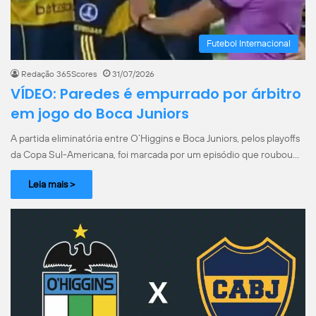
Futebol Internacional
Redação 365Scores
31/07/2026
VÍDEO: Paredes é empurrado por árbitro
em jogo do Boca Juniors
A partida eliminatória entre O’Higgins e Boca Juniors, pelos playoffs
da Copa Sul-Americana, foi marcada por um episódio que roubou…
Leia mais >