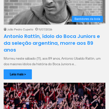
Bastidores da bola
João Pedro Cupello
11/07/2026
Antonio Rattín, ídolo do Boca Juniors e
da seleção argentina, morre aos 89
anos
Morreu neste sábado (11), aos 89 anos, Antonio Ubaldo Rattin, um
dos maiores ídolos da história do Boca Juniors e…
Leia mais >