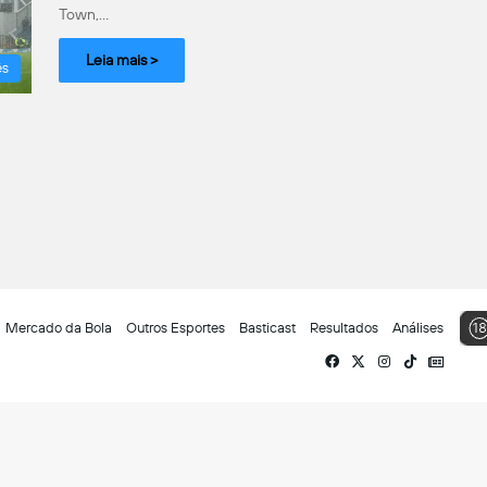
Town,…
Leia mais >
ês
Mercado da Bola
Outros Esportes
Basticast
Resultados
Análises
Facebook
X
Instagram
TikTok
Siga-
nos