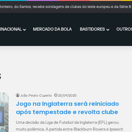
onteiro, do Santos, recebe sondagens de clubes do leste europeu e da Série B
RNACIONAL
MERCADO DA BOLA
BASTIDORES
OUTROS
s
João Pedro Cupello
25/09/2025
Jogo na Inglaterra será reiniciado
após tempestade e revolta clube
Uma decisão da Liga de Futebol da Inglaterra (EFL) gerou
muito polêmica. A partida entre Blackburn Rovers e Ipswich