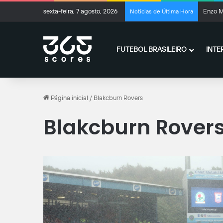
sexta-feira, 7 agosto, 2026
Enzo M
Notícias de Última Hora
FUTEBOL BRASILEIRO
INTE
Página inicial
/
Blakcburn Rovers
Blakcburn Rover