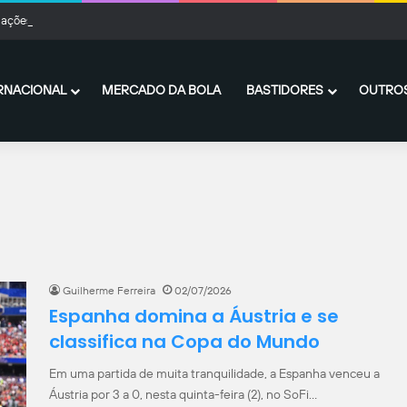
ações com o Peñarol chegam ao fim, e De La Cruz fica no Flamengo
RNACIONAL
MERCADO DA BOLA
BASTIDORES
OUTROS
Guilherme Ferreira
02/07/2026
Espanha domina a Áustria e se
classifica na Copa do Mundo
Em uma partida de muita tranquilidade, a Espanha venceu a
Áustria por 3 a 0, nesta quinta-feira (2), no SoFi…