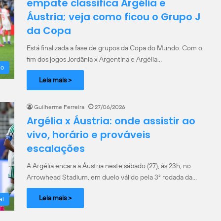
empate classifica Argélia e
Áustria; veja como ficou o Grupo J
da Copa
Está finalizada a fase de grupos da Copa do Mundo. Com o
fim dos jogos Jordânia x Argentina e Argélia…
do
Leia mais >
Guilherme Ferreira
27/06/2026
Argélia x Áustria: onde assistir ao
vivo, horário e prováveis
escalações
A Argélia encara a Áustria neste sábado (27), às 23h, no
Arrowhead Stadium, em duelo válido pela 3ª rodada da…
Leia mais >
al