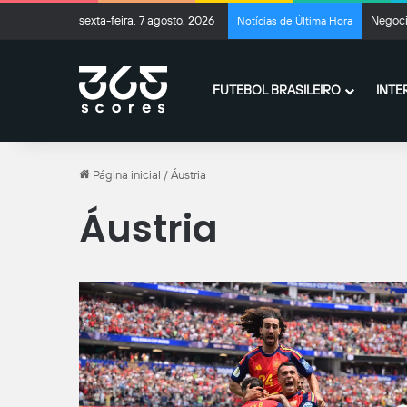
sexta-feira, 7 agosto, 2026
Negoci
Notícias de Última Hora
FUTEBOL BRASILEIRO
INTE
Página inicial
/
Áustria
Áustria