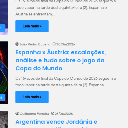
Os 16-avos de final da Copa do Mundo de 2026 seguem a
todo vapor na tarde desta quinta-feira (2). Espanha e
Áustria se enfrentam…
Leia mais >
al
João Pedro Cupello
30/06/2026
Espanha x Áustria: escalações,
análise e tudo sobre o jogo da
Copa do Mundo
Os 16-avos de final da Copa do Mundo de 2026 seguem a
todo vapor na tarde desta quinta-feira (2). Espanha…
Leia mais >
ir
Guilherme Ferreira
28/06/2026
Argentina vence Jordânia e