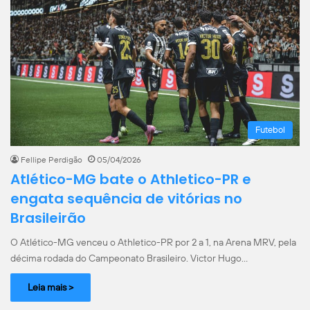
Futebol
Fellipe Perdigão
05/04/2026
Atlético-MG bate o Athletico-PR e
engata sequência de vitórias no
Brasileirão
O Atlético-MG venceu o Athletico-PR por 2 a 1, na Arena MRV, pela
décima rodada do Campeonato Brasileiro. Victor Hugo…
Leia mais >