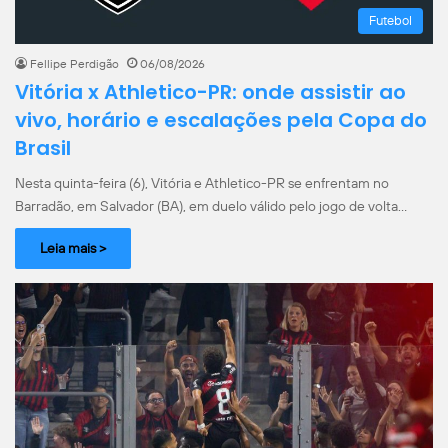
Futebol
Fellipe Perdigão
06/08/2026
Vitória x Athletico-PR: onde assistir ao
vivo, horário e escalações pela Copa do
Brasil
Nesta quinta-feira (6), Vitória e Athletico-PR se enfrentam no
Barradão, em Salvador (BA), em duelo válido pelo jogo de volta…
Leia mais >