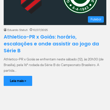
Futebol
Eduardo Statuti
10/07/2025
Athletico-PR x Goiás: horário,
escalações e onde assistir ao jogo da
Série B
Athletico-PR x Goiás se enfrentam neste sábado (12), às 20h30 (de
Brasília), pela 16ª rodada da Série B do Campeonato Brasileiro. A
partida…
Leia mais >