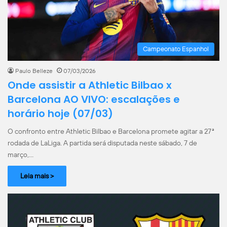
Campeonato Espanhol
Paulo Belleze
07/03/2026
Onde assistir a Athletic Bilbao x
Barcelona AO VIVO: escalações e
horário hoje (07/03)
O confronto entre Athletic Bilbao e Barcelona promete agitar a 27ª
rodada de LaLiga. A partida será disputada neste sábado, 7 de
março,…
Leia mais >