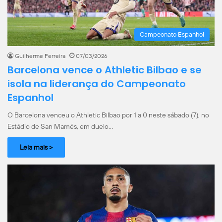
Campeonato Espanhol
Guilherme Ferreira
07/03/2026
Barcelona vence o Athletic Bilbao e se
isola na liderança do Campeonato
Espanhol
O Barcelona venceu o Athletic Bilbao por 1 a 0 neste sábado (7), no
Estádio de San Mamés, em duelo…
Leia mais >