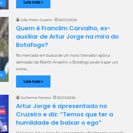
Leia mais >
ol
João Pedro Cupello
26/03/2026
Quem é Franclim Carvalho, ex-
auxiliar de Artur Jorge na mira do
Botafogo?
No mercado em busca de um novo treinador após a
demissão de Martín Anselmi, o Botafogo pode trazer um
nome…
la
Leia mais >
Guilherme Ferreira
25/03/2026
Artur Jorge é apresentado no
Cruzeiro e diz: “Temos que ter a
humildade de baixar o ego”
O técnico Artur Jorge foi apresentado oficialmente na tarde