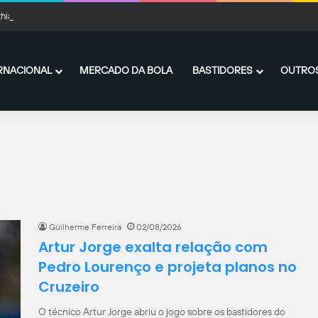
hians x Internacional: onde assistir ao vivo, horário e escalações
RNACIONAL
MERCADO DA BOLA
BASTIDORES
OUTROS
Guilherme Ferreira
02/08/2026
Artur Jorge exalta relação com
Pedro Lourenço e projeta planos no
Cruzeiro
O técnico Artur Jorge abriu o jogo sobre os bastidores do