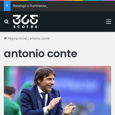
Botafogo x Fluminense: Clássico Vovô termina empatado no Nilton Santos
Buscar
M
Página inicial
/
antonio conte
antonio conte