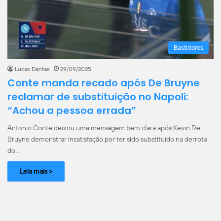
Bastidores
Lucas Dantas
29/09/2025
Conte manda recado após De Bruyne
reclamar de substituição no Napoli:
“Achou a pessoa errada”
Antonio Conte deixou uma mensagem bem clara após Kevin De
Bruyne demonstrar insatisfação por ter sido substituído na derrota
do…
Leia mais >