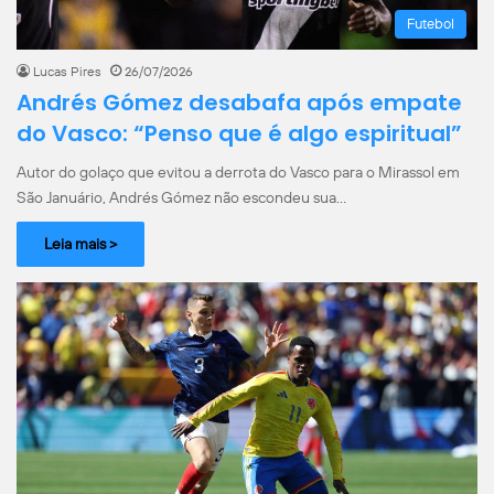
Futebol
Lucas Pires
26/07/2026
Andrés Gómez desabafa após empate
do Vasco: “Penso que é algo espiritual”
Autor do golaço que evitou a derrota do Vasco para o Mirassol em
São Januário, Andrés Gómez não escondeu sua…
Leia mais >