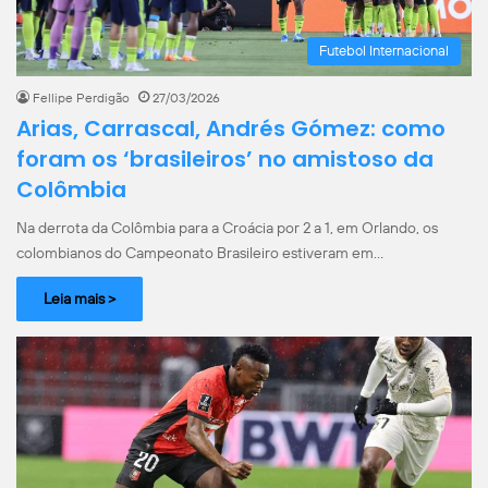
Futebol Internacional
Fellipe Perdigão
27/03/2026
Arias, Carrascal, Andrés Gómez: como
foram os ‘brasileiros’ no amistoso da
Colômbia
Na derrota da Colômbia para a Croácia por 2 a 1, em Orlando, os
colombianos do Campeonato Brasileiro estiveram em…
Leia mais >