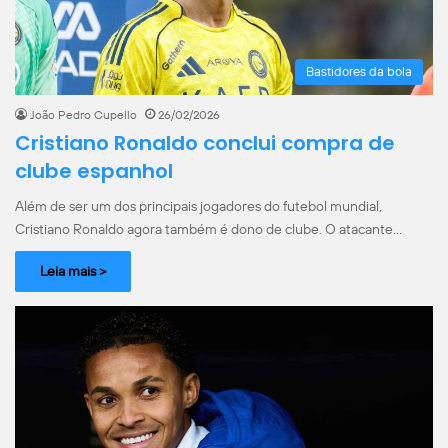
Bastidores da bola
João Pedro Cupello
26/02/2026
Cristiano Ronaldo conclui compra de
clube espanhol
Além de ser um dos principais jogadores do futebol mundial,
Cristiano Ronaldo agora também é dono de clube. O atacante…
Leia mais >