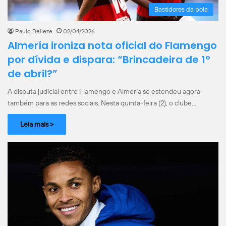
Bastidores da bola
Paulo Belleze
02/04/2026
Almería ironiza nota oficial do Flamengo
por dívida e dispara: “Brincadeira de 1º
de abril?”
A disputa judicial entre Flamengo e Almería se estendeu agora
também para as redes sociais. Nesta quinta-feira (2), o clube…
Leia mais >