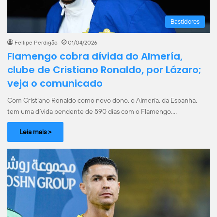
Bastidores
Fellipe Perdigão
01/04/2026
Flamengo cobra dívida do Almería,
clube de Cristiano Ronaldo, por Lázaro;
veja o comunicado
Com Cristiano Ronaldo como novo dono, o Almería, da Espanha,
tem uma dívida pendente de 590 dias com o Flamengo.…
Leia mais >