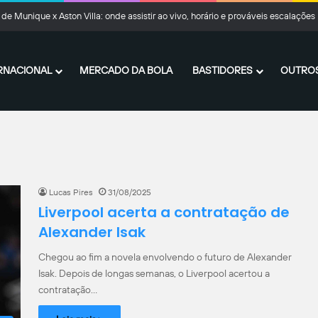
onteiro, do Santos, recebe sondagens de clubes do leste europeu e da Série B
RNACIONAL
MERCADO DA BOLA
BASTIDORES
OUTROS
Lucas Pires
31/08/2025
Liverpool acerta a contratação de
Alexander Isak
Chegou ao fim a novela envolvendo o futuro de Alexander
Isak. Depois de longas semanas, o Liverpool acertou a
contratação…