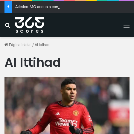
Atlético-MG acerta a contratação por empréstimo de Kevin Castaño, do River Plate
Buscar
M
Página inicial
/
Al Ittihad
Al Ittihad