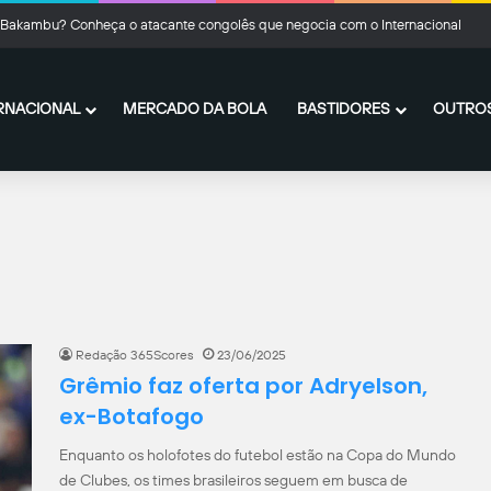
Bakambu? Conheça o atacante congolês que negocia com o Internacional
RNACIONAL
MERCADO DA BOLA
BASTIDORES
OUTROS
Redação 365Scores
23/06/2025
Grêmio faz oferta por Adryelson,
ex-Botafogo
Enquanto os holofotes do futebol estão na Copa do Mundo
de Clubes, os times brasileiros seguem em busca de