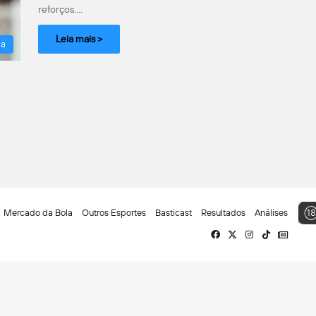
reforços.…
Leia mais >
la
Mercado da Bola
Outros Esportes
Basticast
Resultados
Análises
Facebook
X
Instagram
TikTok
Siga-
nos