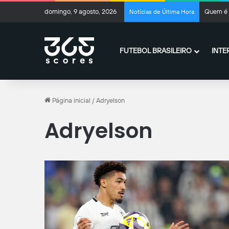
domingo, 9 agosto, 2026
Quem é 
Notícias de Última Hora
FUTEBOL BRASILEIRO
INTE
Página inicial
/
Adryelson
Adryelson