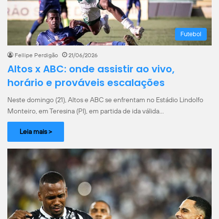
Futebol
Fellipe Perdigão
21/06/2026
Altos x ABC: onde assistir ao vivo,
horário e prováveis escalações
Neste domingo (21), Altos e ABC se enfrentam no Estádio Lindolfo
Monteiro, em Teresina (PI), em partida de ida válida…
Leia mais >