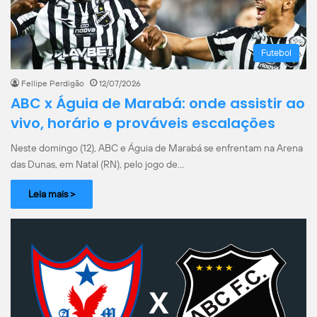
Futebol
Fellipe Perdigão
12/07/2026
ABC x Águia de Marabá: onde assistir ao
vivo, horário e prováveis escalações
Neste domingo (12), ABC e Águia de Marabá se enfrentam na Arena
das Dunas, em Natal (RN), pelo jogo de…
Leia mais >