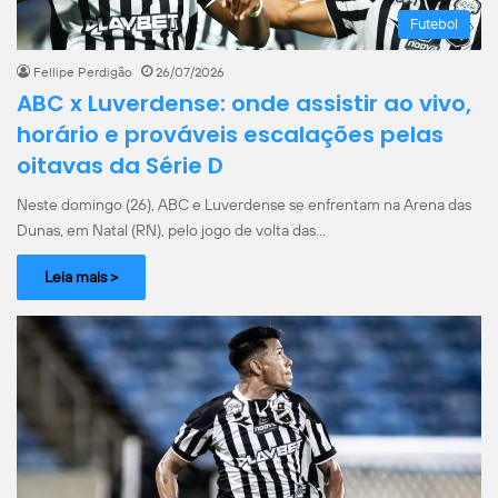
Futebol
Fellipe Perdigão
26/07/2026
ABC x Luverdense: onde assistir ao vivo,
horário e prováveis escalações pelas
oitavas da Série D
Neste domingo (26), ABC e Luverdense se enfrentam na Arena das
Dunas, em Natal (RN), pelo jogo de volta das…
Leia mais >