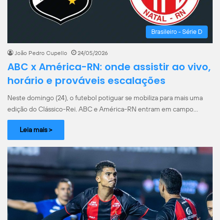
Brasileiro - Série D
João Pedro Cupello
24/05/2026
ABC x América-RN: onde assistir ao vivo,
horário e prováveis escalações
Neste domingo (24), o futebol potiguar se mobiliza para mais uma
edição do Clássico-Rei. ABC e América-RN entram em campo…
Leia mais >