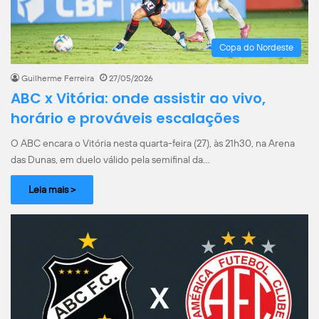
Copa do Nordeste
Guilherme Ferreira
27/05/2026
ABC x Vitória: onde assistir ao vivo,
horário e prováveis escalações
O ABC encara o Vitória nesta quarta-feira (27), às 21h30, na Arena
das Dunas, em duelo válido pela semifinal da…
Leia mais >