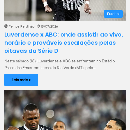
Futebol
Fellipe Perdigão
18/07/2026
Luverdense x ABC: onde assistir ao vivo,
horário e prováveis escalações pelas
oitavas da Série D
Neste sábado (18), Luverdense e ABC se enfrentam no Estádio
Passo das Emas, em Lucas do Rio Verde (MT), pelo…
Leia mais >