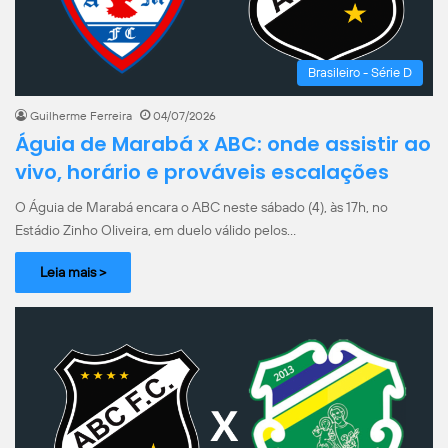
Brasileiro - Série D
Guilherme Ferreira
04/07/2026
Águia de Marabá x ABC: onde assistir ao
vivo, horário e prováveis escalações
O Águia de Marabá encara o ABC neste sábado (4), às 17h, no
Estádio Zinho Oliveira, em duelo válido pelos…
Leia mais >