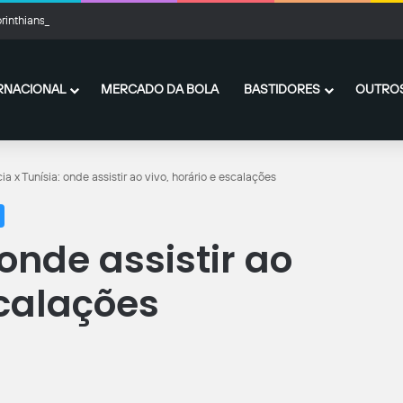
rinthians aproveita falha bizarra de Volpi e vence o RB Bragantino no Brasileirã
RNACIONAL
MERCADO DA BOLA
BASTIDORES
OUTROS
ia x Tunísia: onde assistir ao vivo, horário e escalações
 onde assistir ao
scalações