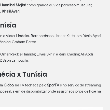
a
Hannibal Mejbri
como grande dúvida por lesão muscular,
u
Khalil Ayari
.
nísia
en e Victor Lindelof; Bernhardsson, Jesper Karlstrom, Yasin Ayari
écnico:
Graham Potter.
ar Rekik e Hamida; Ellyes Skhiri e Rani Khedira; Ali Abdi,
o:
Sabri Lamouchi.
écia x Tunísia
ela
Globo
, na TV fechada pelo
SporTV
e no serviço de streaming
real, além de disponibilizar onde assistir aos jogos de hoje na