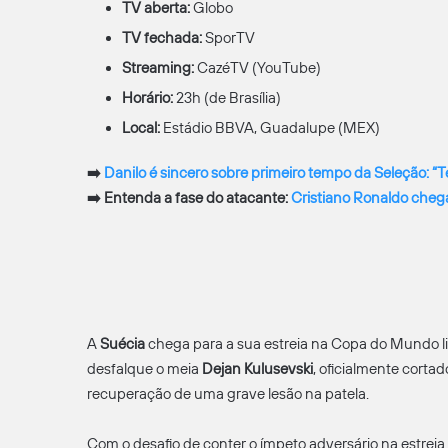
TV aberta:
Globo
TV fechada:
SporTV
Streaming:
CazéTV (YouTube)
Horário:
23h (de Brasília)
Local:
Estádio BBVA, Guadalupe (MEX)
➡️
Danilo é sincero sobre primeiro tempo da Seleção: “
➡️ Entenda a fase do atacante:
Cristiano Ronaldo che
A
Suécia
chega para a sua estreia na Copa do Mundo l
desfalque o meia
Dejan Kulusevski
, oficialmente corta
recuperação de uma grave lesão na patela.
Com o desafio de conter o ímpeto adversário na estre