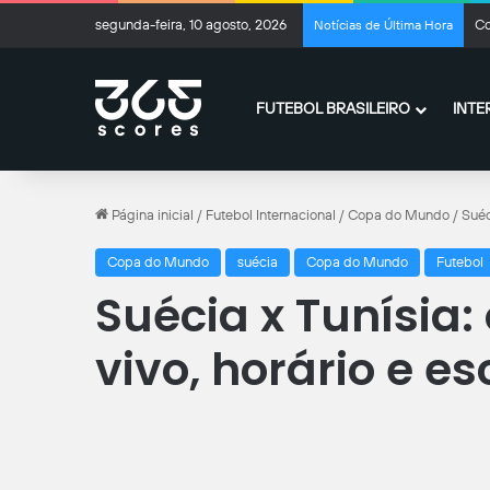
segunda-feira, 10 agosto, 2026
Co
Notícias de Última Hora
FUTEBOL BRASILEIRO
INTE
Página inicial
/
Futebol Internacional
/
Copa do Mundo
/
Suéc
Copa do Mundo
suécia
Copa do Mundo
Futebol
Suécia x Tunísia:
vivo, horário e e