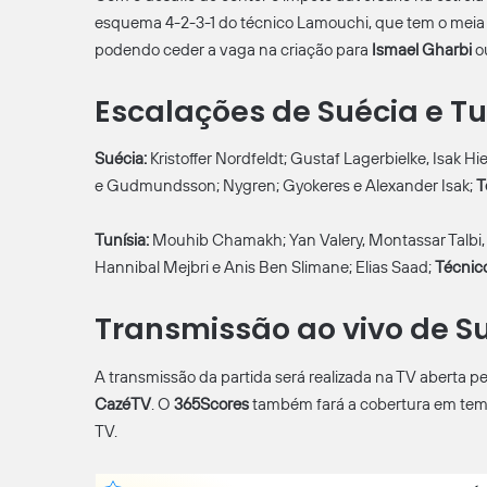
esquema 4-2-3-1 do técnico Lamouchi, que tem o mei
podendo ceder a vaga na criação para
Ismael
Gharbi
o
Escalações de Suécia e Tu
Suécia:
Kristoffer Nordfeldt; Gustaf Lagerbielke, Isak Hi
e Gudmundsson; Nygren; Gyokeres e Alexander Isak;
T
Tunísia:
Mouhib Chamakh; Yan Valery, Montassar Talbi, Om
Hannibal Mejbri e Anis Ben Slimane; Elias Saad;
Técnic
Transmissão ao vivo de Su
A transmissão da partida será realizada na TV aberta p
CazéTV
. O
365Scores
também fará a cobertura em tempo 
TV.