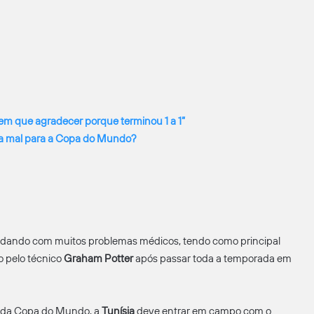
Tem que agradecer porque terminou 1 a 1”
ga mal para a Copa do Mundo?
idando com muitos problemas médicos, tendo como principal
do pelo técnico
Graham Potter
após passar toda a temporada em
ia da Copa do Mundo, a
Tunísia
deve entrar em campo com o