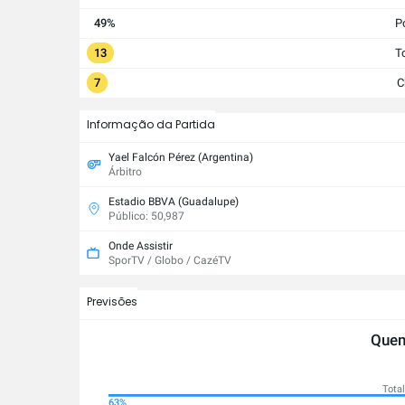
49%
P
13
T
7
C
Informação da Partida
Yael Falcón Pérez (Argentina)
Árbitro
Estadio BBVA (Guadalupe)
Público: 50,987
Onde Assistir
SporTV / Globo / CazéTV
Previsões
Quem
Total
24%
63%