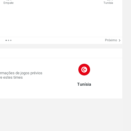
Empate
Tunísia
Próximo
rmações de jogos prévios
re estes times
Tunísia