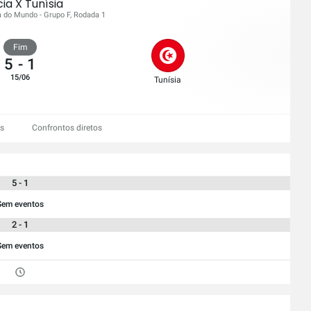
ia X Tunísia
a do Mundo - Grupo F, Rodada 1
Fim
5
-
1
15/06
Tunísia
es
Confrontos diretos
5 - 1
Sem eventos
2 - 1
Sem eventos