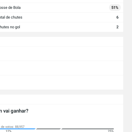
osse de Bola
51%
otal de chutes
6
hutes no gol
2
 vai ganhar?
 de votos: 88,957
12%
25%