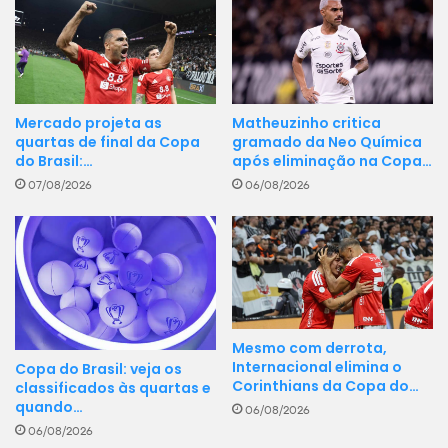
Matheuzinho critica
Mercado projeta as
gramado da Neo Química
quartas de final da Copa
após eliminação na Copa…
do Brasil:…
06/08/2026
07/08/2026
Mesmo com derrota,
Internacional elimina o
Copa do Brasil: veja os
Corinthians da Copa do…
classificados às quartas e
quando…
06/08/2026
06/08/2026