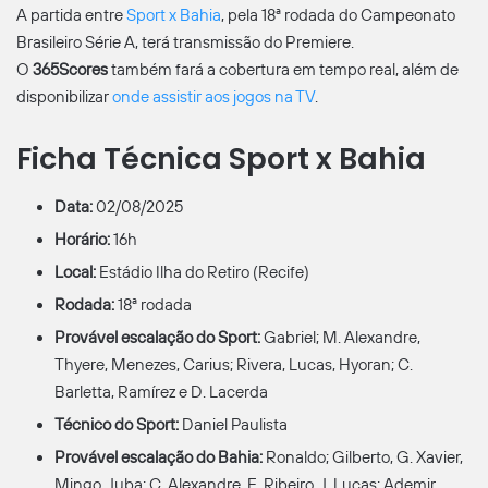
A partida entre
Sport x Bahia
, pela 18ª rodada do Campeonato
Brasileiro Série A, terá transmissão do Premiere.
O
365Scores
também fará a cobertura em tempo real, além de
disponibilizar
onde assistir aos jogos na TV
.
Ficha Técnica Sport x Bahia
Data:
02/08/2025
Horário:
16h
Local:
Estádio Ilha do Retiro (Recife)
Rodada:
18ª rodada
Provável escalação do Sport:
Gabriel; M. Alexandre,
Thyere, Menezes, Carius; Rivera, Lucas, Hyoran; C.
Barletta, Ramírez e D. Lacerda
Técnico do Sport:
Daniel Paulista
Provável escalação do Bahia:
Ronaldo; Gilberto, G. Xavier,
Mingo, Juba; C. Alexandre, E. Ribeiro, J. Lucas; Ademir,