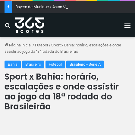
Bayern de Munique x Aston Villa: onde assistir ao vivo e escalações
Buscar
M
Página inicial
/
Futebol
/
Sport x Bahia: horário, escalações e onde
assistir ao jogo da 18ª rodada do Brasileirão
Bahia
Brasileiro
Futebol
Brasileiro - Série A
Sport x Bahia: horário,
escalações e onde assistir
ao jogo da 18ª rodada do
Brasileirão