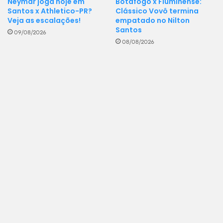
Neymar joga hoje em
Botafogo x Fluminense:
Santos x Athletico-PR?
Clássico Vovô termina
Veja as escalações!
empatado no Nilton
Santos
09/08/2026
08/08/2026