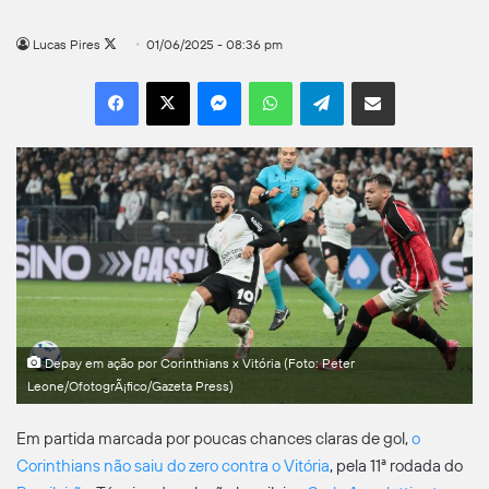
Follow
Lucas Pires
01/06/2025 - 08:36 pm
on
Facebook
X
Messenger
WhatsApp
Telegram
Compartilhar por e-mail
X
Depay em ação por Corinthians x Vitória (Foto: Peter
Leone/OfotogrÃ¡fico/Gazeta Press)
Em partida marcada por poucas chances claras de gol,
o
Corinthians não saiu do zero contra o Vitória
, pela 11ª rodada do