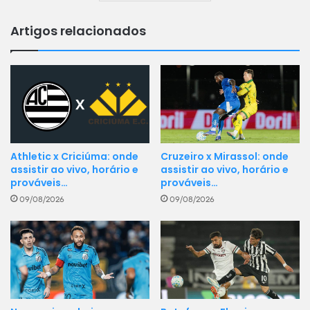
Artigos relacionados
Athletic x Criciúma: onde
Cruzeiro x Mirassol: onde
assistir ao vivo, horário e
assistir ao vivo, horário e
prováveis…
prováveis…
09/08/2026
09/08/2026