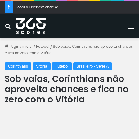
Johor x Chelsea: onde assistir ao vivo, horário e escalações
Buscar
M
Página inicial
/
Futebol
/
Sob vaias, Corinthians não aproveita chances
e fica no zero com o Vitória
Corinthians
Vitória
Futebol
Brasileiro - Série A
Sob vaias, Corinthians não
aproveita chances e fica no
zero com o Vitória