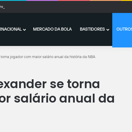
nense x Vasco: onde assistir ao vivo, horário e escalações
RNACIONAL
MERCADO DA BOLA
BASTIDORES
OUTROS
torna jogador com maior salário anual da história da NBA
exander se torna
r salário anual da