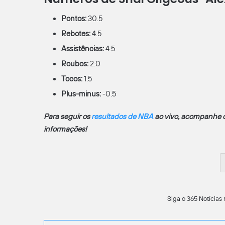
Pontos:
30.5
Rebotes:
4.5
Assistências:
4.5
Roubos:
2.0
Tocos:
1.5
Plus-minus:
-0.5
Para seguir os
resultados de NBA
ao vivo, acompanhe o 
informações!
Siga o 365 Notícias 