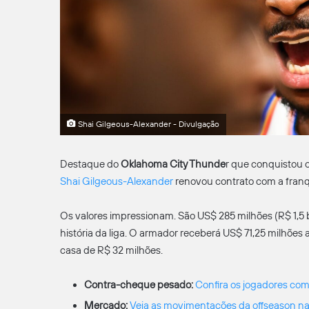
Shai Gilgeous-Alexander - Divulgação
Destaque do
Oklahoma City Thunde
r que conquistou 
Shai Gilgeous-Alexander
renovou contrato com a franq
Os valores impressionam. São US$ 285 milhões (R$ 1,5 b
história da liga. O armador receberá US$ 71,25 milhões 
casa de R$ 32 milhões.
Contra-cheque pesado:
Confira os jogadores com
Mercado:
Veja as movimentações da offseason n