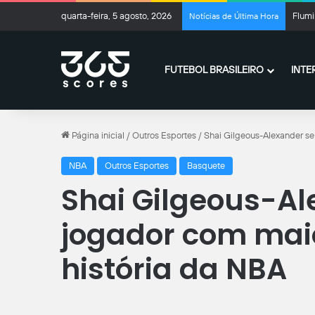
quarta-feira, 5 agosto, 2026
Flumi
Notícias de Última Hora
FUTEBOL BRASILEIRO
INTE
Página inicial
/
Outros Esportes
/
Shai Gilgeous-Alexander se 
NBA
Outros Esportes
Basquete
Shai Gilgeous-Al
jogador com maio
história da NBA