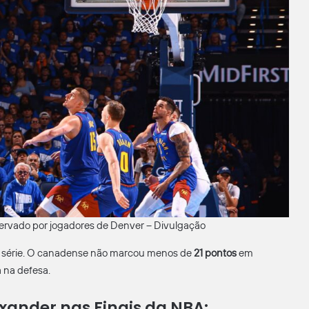
ervado por jogadores de Denver – Divulgação
 a série. O canadense não marcou menos de
21 pontos
em
 na defesa.
xander nas Finais da NBA: