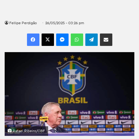
Fellipe Perdigão
26/05/2025 - 03:26 pm
Facebook
X
Messenger
WhatsApp
Telegram
Compartilhar por e-mail
Rafael Ribeiro/CBF