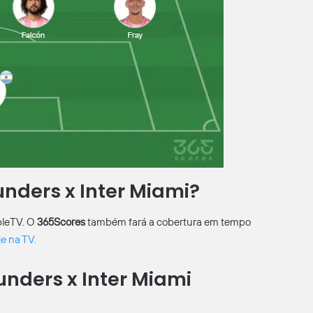
unders x Inter Miami?
pleTV. O
365Scores
também fará a cobertura em tempo
je na TV.
unders x Inter Miami