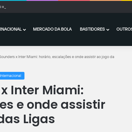
 x Fluminense: Clássico Vovô termina empatado no Nilton Santos
RNACIONAL
MERCADO DA BOLA
BASTIDORES
OUTROS
Sounders x Inter Miami: horário, escalações e onde assistir ao jogo da
Internacional
x Inter Miami:
es e onde assistir
das Ligas