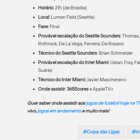
Horário:
21h (de Brasília)
Local:
Lumen Field (Seattle)
Fase:
Final
Provável escalação do Seattle Sounders
: Thomas,
Rothrock, De La Vega, Ferreira; De Rosario
Técnico do Seattle Sounders
: Brian Schmetzer
Provável escalação do Inter Miami
: Ustari, Fray, 
Suárez
Técnico do Inter Miami:
Javier Mascherano
Onde assistir
:
365Scores
e AppleTV+
Quer saber onde assistir aos
jogos de futebol hoje na T
vivo,
jogos em andamento
e muito mais!
Copa das Ligas
In