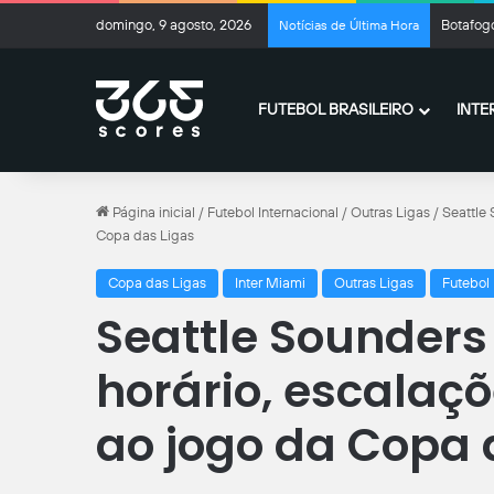
domingo, 9 agosto, 2026
Botafogo
Notícias de Última Hora
FUTEBOL BRASILEIRO
INTE
Página inicial
/
Futebol Internacional
/
Outras Ligas
/
Seattle 
Copa das Ligas
Copa das Ligas
Inter Miami
Outras Ligas
Futebol 
Seattle Sounders 
horário, escalaçõ
ao jogo da Copa 